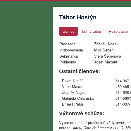
Tábor Hostýn
Domov
Letný tábor
Rezervácie
Předseda
Zdeněk Nosek
Miro Šebén
Místopředseda
Sekretářka
Viera Šebenová
Pokladník
Josef Maxant
Ostatní členové:
Pavel Krejčí
514-367-
Vitek Maxant
450-465-
Zbyněk Najser
514-528-
Gabriela Chlumska
514-560-
Ernest Paluš
514-637-
Výborové schůze:
Výbor se schází pravidelně vždy první po
adrese:
4420, Cote-de-Liesse # 200 C, Mo