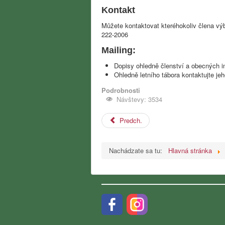
Kontakt
Můžete kontaktovat kteréhokoliv člena výb
222-2006
Mailing:
Dopisy ohledně členství a obecných in
Ohledně letního tábora kontaktujte je
Podrobnosti
Návštevy: 3534
Predch.
Nachádzate sa tu:
Hlavná stránka