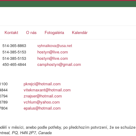
Kontakt
O nás
Fotogaléria
Kalendár
514-365-8863
vyhnalkova@usa.net
514-385-5153
hostyn@live.com
514-385-5153
hostyn@live.com
450-465-4844
camphostyn@gmail.com
1100
pkrejci@hotmail.com
4844
vitekmaxant@hotmail.com
0794
znajser@hotmail.com
3789
vchlum@yahoo.com
7804
epalus@hotmail.com
ndělí v měsíci, anebo podle potřeby, po předchozím potvrzení, že se schuůze
ntreal, PQ, H4N 2P7, Canada