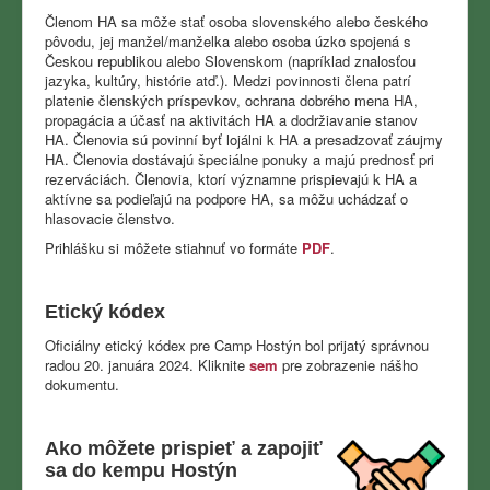
Členom HA sa môže stať osoba slovenského alebo českého
pôvodu, jej manžel/manželka alebo osoba úzko spojená s
Českou republikou alebo Slovenskom (napríklad znalosťou
jazyka, kultúry, histórie atď.).
Medzi povinnosti člena patrí
platenie členských príspevkov, ochrana dobrého mena HA,
propagácia a účasť na aktivitách HA a dodržiavanie stanov
HA.
Členovia sú povinní byť lojálni k HA a presadzovať záujmy
HA.
Členovia dostávajú špeciálne ponuky a majú prednosť pri
rezerváciách.
Členovia, ktorí významne prispievajú k HA a
aktívne sa podieľajú na podpore HA, sa môžu uchádzať o
hlasovacie členstvo.
Prihlášku si môžete stiahnuť vo formáte
PDF
.
Etický kódex
Oficiálny etický kódex pre Camp Hostýn bol prijatý správnou
radou 20. januára 2024. Kliknite
sem
pre zobrazenie nášho
dokumentu.
Ako môžete prispieť a zapojiť
sa do kempu Hostýn