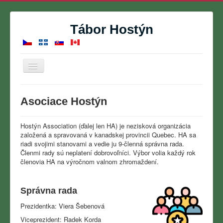
Tábor Hostýn
Prepnúť
navigáciu
Domov
Asociace Hostýn
Letný tábor
Rezervácie
Hostýn Association (ďalej len HA) je nezisková organizácia
založená a spravovaná v kanadskej provincii Quebec.
HA sa
Kontakt
riadi svojimi stanovami a vedie ju 9-členná správna rada.
Členmi rady sú neplatení dobrovoľníci.
Výbor volia každý rok
O nás
členovia HA na výročnom valnom zhromaždení.
Fotogaléria
Správna rada
Kalendár
Prezidentka: Viera Šebenová
Viceprezident: Radek Korda