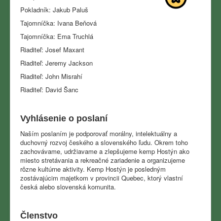
Pokladník: Jakub Paluš
Tajomníčka: Ivana Beňová
Tajomníčka: Ema Truchlá
Riaditeľ: Josef Maxant
Riaditeľ: Jeremy Jackson
Riaditeľ: John Misrahí
Riaditeľ: David Šanc
Vyhlásenie o poslaní
Naším poslaním je podporovať morálny, intelektuálny a
duchovný rozvoj českého a slovenského ľudu.
Okrem toho
zachovávame, udržiavame a zlepšujeme kemp Hostýn ako
miesto stretávania a rekreačné zariadenie a organizujeme
rôzne kultúrne aktivity.
Kemp Hostýn je posledným
zostávajúcim majetkom v provincii Quebec, ktorý vlastní
česká alebo slovenská komunita.
Členstvo