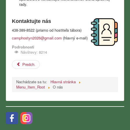
rady.
Kontaktujte nás
438-389-8522 (priamo od hostiteľa tábora)
camphostyn2026@gmail.com
(hlavný e-mail)
Podrobnosti
Návštevy: 8214
Predch.
Nachádzate sa tu:
Hlavná stránka
Menu_Item_Root
O nás