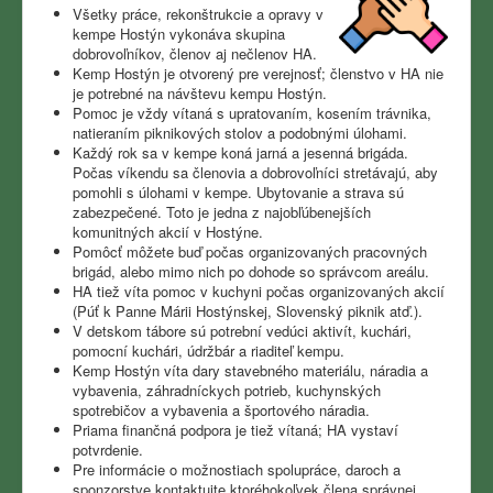
Všetky práce, rekonštrukcie a opravy v
kempe Hostýn vykonáva skupina
dobrovoľníkov, členov aj nečlenov HA.
Kemp Hostýn je otvorený pre verejnosť;
členstvo v HA nie
je potrebné na návštevu kempu Hostýn.
Pomoc je vždy vítaná s upratovaním, kosením trávnika,
natieraním piknikových stolov a podobnými úlohami.
Každý rok sa v kempe koná jarná a jesenná brigáda.
Počas víkendu sa členovia a dobrovoľníci stretávajú, aby
pomohli s úlohami v kempe.
Ubytovanie a strava sú
zabezpečené.
Toto je jedna z najobľúbenejších
komunitných akcií v Hostýne.
Pomôcť môžete buď počas organizovaných pracovných
brigád, alebo mimo nich po dohode so správcom areálu.
HA tiež víta pomoc v kuchyni počas organizovaných akcií
(Púť k Panne Márii Hostýnskej, Slovenský piknik atď.).
V detskom tábore sú potrební vedúci aktivít, kuchári,
pomocní kuchári, údržbár a riaditeľ kempu.
Kemp Hostýn víta dary stavebného materiálu, náradia a
vybavenia, záhradníckych potrieb, kuchynských
spotrebičov a vybavenia a športového náradia.
Priama finančná podpora je tiež vítaná;
HA vystaví
potvrdenie.
Pre informácie o možnostiach spolupráce, daroch a
sponzorstve kontaktujte ktoréhokoľvek člena správnej