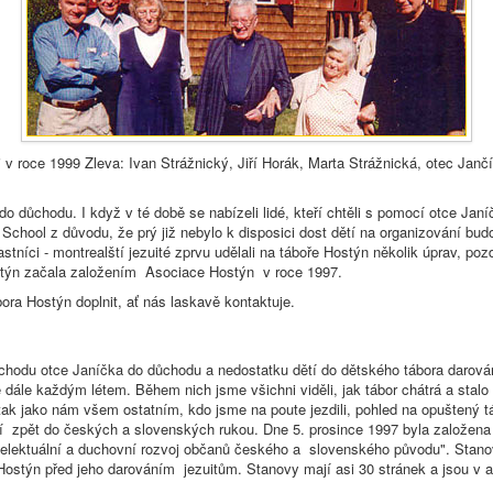
 v roce 1999 Zleva: Ivan Strážnický, Jiří Horák, Marta Strážnická, otec Janč
do důchodu. I když v té době se nabízeli lidé, kteří chtěli s pomocí otce Ja
 School z důvodu, že prý již nebylo k disposici dost dětí na organizování b
stníci - montrealští jezuité zprvu udělali na táboře Hostýn několik úprav, poz
Hostýn začala založením Asociace Hostýn v roce 1997.
ora Hostýn doplnit, ať nás laskavě kontaktuje.
chodu otce Janíčka do důchodu a nedostatku dětí do dětského tábora darová
ále každým létem. Během nich jsme všichni viděli, jak tábor chátrá a stalo 
 tak jako nám všem ostatním, kdo jsme na poute jezdili, pohled na opuštený t
ají zpět do českých a slovenských rukou. Dne 5. prosince 1997 byla založena
ntelektuální a duchovní rozvoj občanů českého a slovenského původu". Stano
 Hostýn před jeho darováním jezuitům. Stanovy mají asi 30 stránek a jsou v a