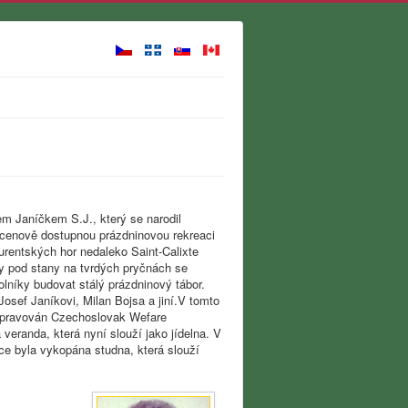
em Janíčkem S.J., který se narodil
 cenově dostupnou prázdninovou rekreaci
rentských hor nedaleko Saint-Calixte
ly pod stany na tvrdých pryčnách se
lníky budovat stálý prázdninový tábor.
osef Janíkovi, Milan Bojsa a jiní.V tomto
n spravován Czechoslovak Wefare
 veranda, která nyní slouží jako jídelna. V
ce byla vykopána studna, která slouží