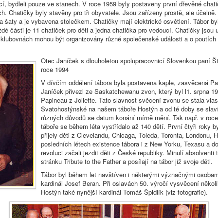
oucí, bydleli pouze ve stanech. V roce 1959 byly postaveny první dřevěné chati
. Chatičky byly stavěny pro tři obyvatele. Jsou zařízeny prostě, ale účelně.
na šaty a je vybavena stolečkem. Chatičky mají elektrické osvětlení. Tábor by
ždé části je 11 chatiček pro děti a jedna chatička pro vedoucí. Chatičky jsou
 klubovnách mohou být organizovány různé společenské události a o poutíc
Otec Janíček s dlouholetou spolupracovnicí Slovenkou paní Š
roce 1994
V dívčím oddělení tábora byla postavena kaple, zasvěcená Pa
Janíček přivezl ze Saskatchewanu zvon, který byl l1. srpna
Papineau z Joliette. Tato slavnost svěcení zvonu se stala vlas
Svatohostýnské na našem táboře Hostýn a od té doby se slav
různých důvodů se datum konání mírně mění. Tak např. v roce
táboře se během léta vystřídalo až 140 dětí. První čtyři roky b
přijely děti z Clevelandu, Chicaga, Toleda, Toronta, Londonu,
posledních létech existence tábora i z New Yorku, Texasu a 
revoluci začali jezdit děti z České republiky. Minulí absolvent
stránku Tribute to the Father a posílají na tábor již svoje děti.
Tábor byl během let navštíven i některými význačnými osobami
kardinál Josef Beran. Při oslavách 50. výročí vysvěcení několik
Hostýn také nynější kardinál Tomáš Špidlík (viz fotografie).