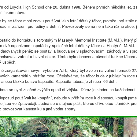
ýn od Loyola High School dne 20. dubna 1998. Během prvních několika let, z
kritickém stavu.
by se tábor mohl znovu používat jako letní dětský tábor, protože prý stále n
reační zařízení pro rodiny s dětmi. Provozovaly se na něm také různé akce, j
talo do kontaktu s torontským Masaryk Memorial Institute (M.M.I.), který př
to dvě organizace uspořádaly společně letní dětský tábor na Hostýně: M.M.I. 
 z darovaných peněz se postavila budova se 3 splachovacími záchody a 3 spr
anisovala vaření a hlavní dozor. Tímto byla obnovena původní funkce tábora
ý úspěch.
ěšně zorganizován novým výborem A.H., který byl zvolen na valné hromadě 2
ou svých kamarádů v příštím roce. Očekáváme, že tábor bude v jubilejním roce
, anebo blízko ke své kapacitě. Kapacita tábora je zhruba 66 dětí.
bora se nyní značně zvýšila oproti dřívějšku. Důraz je kladen na každodenní
doposud používali ke koupání, nebude v příštím roce k disposici, koupili jsm
afie jsou ve Zpravodaji. Jedná se o stejnou pláž, kterou dříve otec Janíček 
 provozovat kanoistiku a jiné vodní sporty.