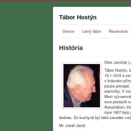
Tábor Hostýn
Domov
Letný tábor
Rezervácie
História
Otec Janíček l.
Tábor Hostýn, b
19.1.1919 a ze
v krásném přír
pouze pronajal.
slamníky. V roc
Mezi významné p
roce postavili
Association, kt
roce 1957 byly 
dodnes. Do kuchyně byl také zaveden vo
Mr. Josef Janík