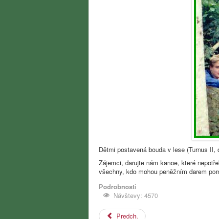
Dětmi postavená bouda v lese (Turnus II, d
Zájemci, darujte nám kanoe, které nepotře
všechny, kdo mohou peněžním darem pomoc
Podrobnosti
Návštevy: 4570
Predch.