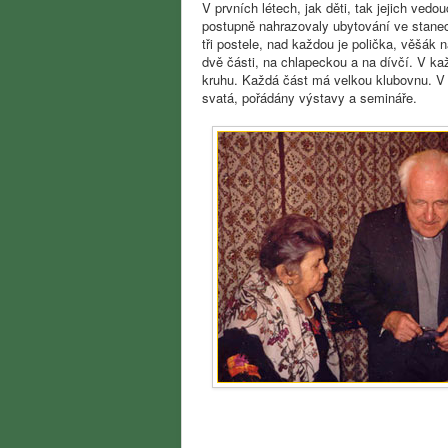
V prvních létech, jak děti, tak jejich ved
postupně nahrazovaly ubytování ve stanech
tři postele, nad každou je polička, věšák 
dvě části, na chlapeckou a na dívčí. V ka
kruhu. Každá část má velkou klubovnu. V
svatá, pořádány výstavy a semináře.