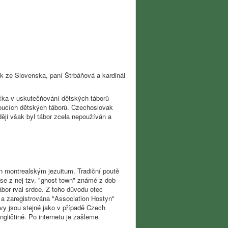
ík ze Slovenska, paní Štrbáňová a kardinál
níčka v uskutečňování dětských táborů
udoucích dětských táborů. Czechoslovak
ději však byl tábor zcela nepoužíván a
n montrealským jezuitum. Tradiční poutě
se z nej tzv. "ghost town" známé z dob
ábor rval srdce. Z toho důvodu otec
 a zaregistrována "Association Hostyn"
vy jsou stejné jako v případě Czech
ngličtině. Po internetu je zašleme