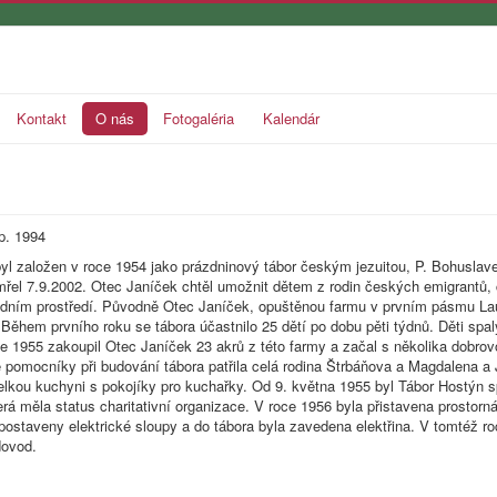
Kontakt
O nás
Fotogaléria
Kalendár
p. 1994
yl založen v roce 1954 jako prázdninový tábor českým jezuitou, P. Bohuslav
mřel 7.9.2002. Otec Janíček chtěl umožnit dětem z rodin českých emigrantů,
odním prostředí. Původně Otec Janíček, opuštěnou farmu v prvním pásmu Lau
 Během prvního roku se tábora účastnilo 25 dětí po dobu pěti týdnů. Děti spa
e 1955 zakoupil Otec Janíček 23 akrů z této farmy a začal s několika dobrovo
omocníky při budování tábora patřila celá rodina Štrbáňova a Magdalena a J
 velkou kuchyni s pokojíky pro kuchařky. Od 9. května 1955 byl Tábor Hostý
erá měla status charitativní organizace. V roce 1956 byla přistavena prostorná
postaveny elektrické sloupy a do tábora byla zavedena elektřina. V tomtéž ro
dovod.