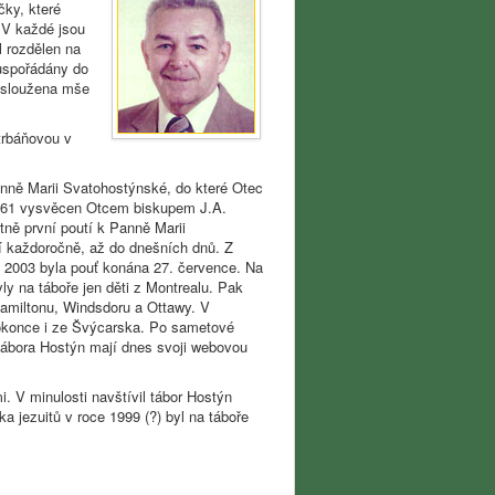
čky, které
 V každé jsou
l rozdělen na
 uspořádány do
h sloužena mše
trbáňovou v
nně Marii Svatohostýnské, do které Otec
 1961 vysvěcen Otcem biskupem J.A.
tně první poutí k Panně Marii
í každoročně, až do dnešních dnů. Z
 2003 byla pouť konána 27. července. Na
yly na táboře jen děti z Montrealu. Pak
 Hamiltonu, Windsdoru a Ottawy. V
dokonce i ze Švýcarska. Po sametové
i tábora Hostýn mají dnes svoji webovou
. V minulosti navštívil tábor Hostýn
a jezuitů v roce 1999 (?) byl na táboře