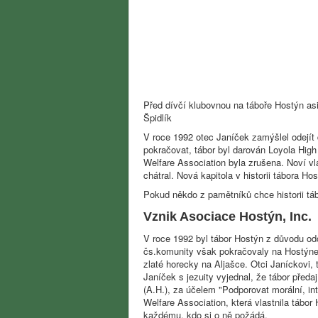
Před dívčí klubovnou na táboře Hostýn asi
Špidlík
V roce 1992 otec Janíček zamýšlel odejít 
pokračovat, tábor byl darován Loyola High
Welfare Association byla zrušena. Noví vla
chátral. Nová kapitola v historii tábora 
Pokud někdo z pamětníků chce historii táb
Vznik Asociace Hostýn, Inc.
V roce 1992 byl tábor Hostýn z důvodu od
čs.komunity však pokračovaly na Hostýne d
zlaté horecky na Aljašce. Otci Janíckovi,
Janíček s jezuity vyjednal, že tábor před
(A.H.), za účelem "Podporovat morální, i
Welfare Association, která vlastnila tábor
každému, kdo si o ně požádá.