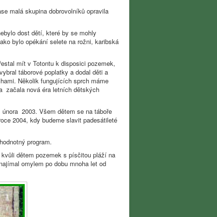
ase malá skupina dobrovolníků opravila
ebylo dost dětí, které by se mohly
ako bylo opékání selete na rožni, karibská
estal mít v Totontu k disposici pozemek,
vybral táborové poplatky a dodal děti a
chami. Několik fungujících sprch máme
 a začala nová éra letních dětských
7. února 2003. Všem dětem se na táboře
 roce 2004, kdy budeme slavit padesátileté
 hodnotný program.
e kvůli dětem pozemek s písčitou pláží na
pronajímal omylem po dobu mnoha let od