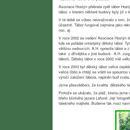
Asociace Hostýn přebrala zpět tábor Host
tábor, v kterém některé budovy byly již v 
V té době se vůbec neuvažovalo o tom, že 
účastnit. Tábor fungoval zejména jako rek
noc, aj.
V roce 2002 se vedení Asociace Hostýn dos
kde se pořádal ontarijský dětský tábor. Ty
většinu vedoucích. A.H. opravila tábor a
také z dřívějška v jiné budově. A.H. zorg
táborů. Dětský tábor v roce 2002 měl velk
V roce 2003 byl dětský tábor velice úsp
velice líbilo a chtějí se vrátit se spoust
výročí založení tábora, naplněn buď zcela
Jsme přesvědčeni, že kvalita dětského tá
Protože se ukázalo, že pláž, kterou jsme 
břehu blízkého jezera Lafond. Její fotogr
falešného majitele. Budeme tak moci navíc