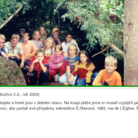
ružtvo č.2., rok 2003)
bujete a které jsou v dobrém stavu. Na koupi pláže jsme si museli vypůjčit 
i, aby poslali své příspěvky sekretářce S.Hlavové, 1683, rue de L'Eglise