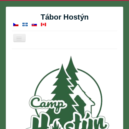
Tábor Hostýn
Přepnout
navigaci
Domů
Letní tábor
Rezervace
Kontakt
O nás
Fotogalerie
Kalendář