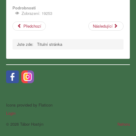
Podrobnosti
Zobrazení: 19253
Předchozí
Následující
Jste zde:
Titulní stránka
Icons provided by Flaticon
Login
© 2026 Tábor Hostýn
Nahoru