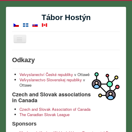
Tábor Hostýn
Přepnout
navigaci
Domů
Odkazy
Letní tábor
Rezervace
Velvyslanectví České republiky
v Ottawě
Veľvyslanectvo Slovenskej republiky
v
Kontakt
Ottawe
Czech and Slovak associations
O nás
in Canada
Fotogalerie
Czech and Slovak Association of Canada
Kalendář
The Canadian Slovak League
Sponsors