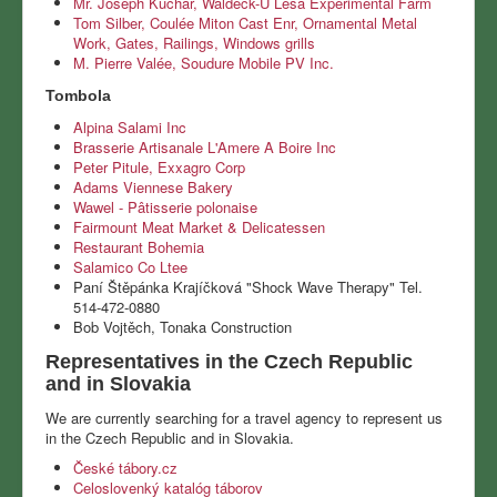
Mr. Joseph Kuchar, Waldeck-U Lesa Experimental Farm
Tom Silber, Coulée Miton Cast Enr, Ornamental Metal
Work, Gates, Railings, Windows grills
M. Pierre Valée, Soudure Mobile PV Inc.
Tombola
Alpina Salami Inc
Brasserie Artisanale L'Amere A Boire Inc
Peter Pitule, Exxagro Corp
Adams Viennese Bakery
Wawel - Pâtisserie polonaise
Fairmount Meat Market & Delicatessen
Restaurant Bohemia
Salamico Co Ltee
Paní Štěpánka Krajíčková "Shock Wave Therapy" Tel.
514-472-0880
Bob Vojtěch, Tonaka Construction
Representatives in the Czech Republic
and in Slovakia
We are currently searching for a travel agency to represent us
in the Czech Republic and in Slovakia.
České tábory.cz
Celoslovenký katalóg táborov