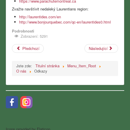
https://www.parachutemontreal.ca
Zvažte navštívit nedaleký Laurentians region:
http://laurentides.com/en
http://www.bonjourquebec.com/qc-en/laurentides0.html
Podrobnosti
Zobrazení: 5291
Předchozí
Následující
Jste zde:
Titulní stránka
Menu_Item_Root
O nás
Odkazy
Icons provided by Flaticon