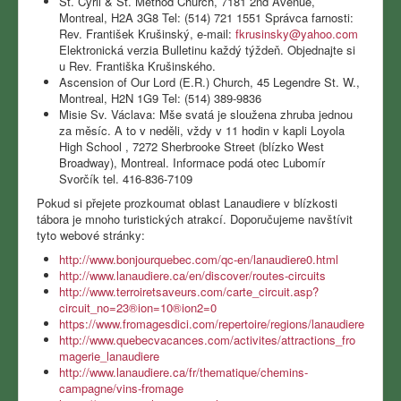
St. Cyril & St. Method Church, 7181 2nd Avenue,
Montreal, H2A 3G8 Tel: (514) 721 1551 Správca farnosti:
Rev. František Krušinský, e-mail:
fkrusinsky@yahoo.com
Elektronická verzia Bulletinu každý týždeň. Objednajte si
u Rev. Františka Krušinského.
Ascension of Our Lord (E.R.) Church, 45 Legendre St. W.,
Montreal, H2N 1G9 Tel: (514) 389-9836
Misie Sv. Václava: Mše svatá je sloužena zhruba jednou
za měsíc. A to v neděli, vždy v 11 hodin v kapli Loyola
High School , 7272 Sherbrooke Street (blízko West
Broadway), Montreal. Informace podá otec Lubomír
Svorčík tel. 416-836-7109
Pokud si přejete prozkoumat oblast Lanaudiere v blízkosti
tábora je mnoho turistických atrakcí. Doporučujeme navštívit
tyto webové stránky:
http://www.bonjourquebec.com/qc-en/lanaudiere0.html
http://www.lanaudiere.ca/en/discover/routes-circuits
http://www.terroiretsaveurs.com/carte_circuit.asp?
circuit_no=23®ion=10®ion2=0
https://www.fromagesdici.com/repertoire/regions/lanaudiere
http://www.quebecvacances.com/activites/attractions_fro
magerie_lanaudiere
http://www.lanaudiere.ca/fr/thematique/chemins-
campagne/vins-fromage