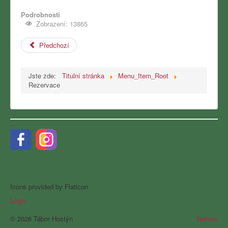
Podrobnosti
Zobrazení: 13865
Předchozí
Jste zde:
Titulní stránka
Menu_Item_Root
Rezervace
Icons provided by Flaticon
Login
© 2026 Tábor Hostýn
Nahoru