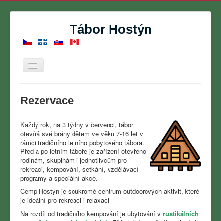
Tábor Hostýn
Přepnout
navigaci
Domů
Rezervace
Letní tábor
Rezervace
Každý rok, na 3 týdny v červenci, tábor
otevírá své brány dětem ve věku 7-16 let v
Kontakt
rámci tradičního letního pobytového tábora.
Před a po letním táboře je zařízení otevřeno
O nás
rodinám, skupinám i jednotlivcům pro
rekreaci, kempování, setkání, vzdělávací
Fotogalerie
programy a speciální akce.
Kalendář
Cemp Hostýn je soukromé centrum outdoorových aktivit, které
je ideální pro rekreaci i relaxaci.
Na rozdíl od tradičního kempování je ubytování v
rustikálních