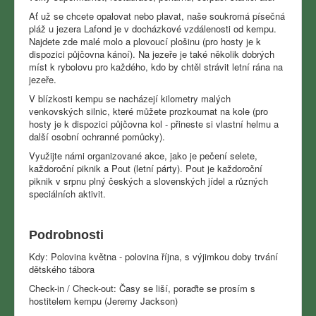
Ať už se chcete opalovat nebo plavat, naše soukromá písečná
pláž u jezera Lafond je v docházkové vzdálenosti od kempu.
Najdete zde malé molo a plovoucí plošinu (pro hosty je k
dispozici půjčovna kánoí).
Na jezeře je také několik dobrých
míst k rybolovu pro každého, kdo by chtěl strávit letní rána na
jezeře.
V blízkosti kempu se nacházejí kilometry malých
venkovských silnic, které můžete prozkoumat na kole (pro
hosty je k dispozici půjčovna kol - přineste si vlastní helmu a
další osobní ochranné pomůcky).
Využijte námi organizované akce, jako je pečení selete,
každoroční piknik a Pout (letní párty).
Pout je každoroční
piknik v srpnu plný českých a slovenských jídel a různých
speciálních aktivit.
Podrobnosti
Kdy: Polovina května - polovina října, s výjimkou doby trvání
dětského tábora
Check-in / Check-out: Časy se liší, poraďte se prosím s
hostitelem kempu (Jeremy Jackson)