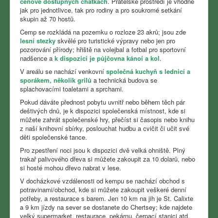
cenově dostupných chatkách
.
Přátelské prostředí je vhodné
jak pro jednotlivce, tak pro rodiny a pro soukromé setkání
skupin až 70 hostů.
Cemp se rozkládá na pozemku o rozloze 23 akrů;
jsou zde
lesní stezky
skvělé pro turistické výpravy nebo jen pro
pozorování přírody;
hřiště na volejbal a fotbal pro sportovní
nadšence a
k dispozici je půjčovna kánoí a kol
.
V areálu se nachází venkovní
společná kuchyň s lednicí a
sporákem, několik grilů
a technická budova se
splachovacími toaletami a sprchami.
Pokud dáváte přednost pobytu uvnitř nebo během těch pár
deštivých dnů, je k dispozici společenská místnost, kde si
můžete zahrát společenské hry, přečíst si časopis nebo knihu
z naší knihovní sbírky, poslouchat hudbu a cvičit či učit své
děti společenské tance.
Pro zpestření noci jsou k dispozici dvě velká ohniště.
Plný
trakař palivového dřeva si můžete zakoupit za 10 dolarů, nebo
si hosté mohou dřevo nabrat v lese.
V docházkové vzdálenosti od kempu se nachází obchod s
potravinami/obchod, kde si můžete zakoupit veškeré denní
potřeby, a restaurace s barem.
Jen 10 km na jih je St. Calixte
a 9 km jízdy na sever se dostanete do Chertsey;
kde najdete
velký supermarket, restaurace, pekárnu, čerpací stanici atd.