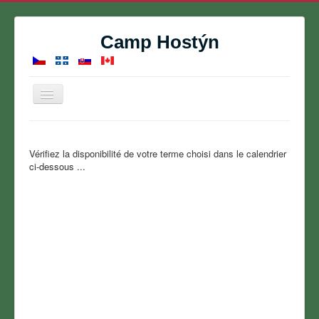
Camp Hostýn
Basculer
la
navigation
Accueil
Vérifiez la disponibilité de votre terme choisi dans le calendrier
Camp de vacances
ci-dessous ...
Réservations
Contact
À propos de nous
Galerie de photos
Calendrier