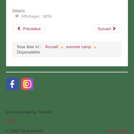
Détails
Affichages : 8259
Précédent
Suivant
Vous êtes ici :
Accueil
summer camp
Disponsibilité
Icons provided by Flaticon
Login
© 2026 Camp Hostýn
Haut de page