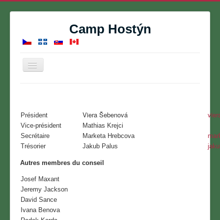
Camp Hostýn
Basculer
la
navigation
Accueil
Camp de vacances
Viera Šebenová
vie
Président
Réservations
Vice-président
Mathias Krejci
Secrétaire
Marketa Hrebcova
mar
Contact
Trésorier
Jakub Palus
jak
À propos de nous
Autres membres du conseil
Galerie de photos
Josef Maxant
Calendrier
Jeremy Jackson
David Sance
Ivana Benova